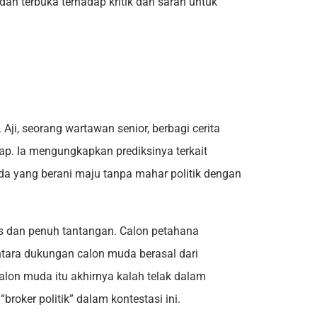
an terbuka terhadap kritik dan saran untuk
 Aji, seorang wartawan senior, berbagi cerita
cap. Ia mengungkapkan prediksinya terkait
da yang berani maju tanpa mahar politik dengan
eks dan penuh tantangan. Calon petahana
ntara dukungan calon muda berasal dari
alon muda itu akhirnya kalah telak dalam
roker politik” dalam kontestasi ini.