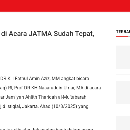
TERBA
 di Acara JATMA Sudah Tepat,
R KH Fathul Amin Aziz, MM angkat bicara
ag) RI, Prof DR KH Nasaruddin Umar, MA di acara
lar Jam’iyah Ahlith Thariqah al-Mu’tabarah
 Istiqlal, Jakarta, Ahad (10/8/2025) yang
p tak etis atau tak pantas hadir dalam acara