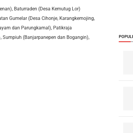
denan), Baturraden (Desa Kemutug Lor)
an Gumelar (Desa Cihonje, Karangkemojing,
ayam dan Parungkamal), Patikraja
POPUL
i), Sumpiuh (Banjarpanepen dan Bogangin),