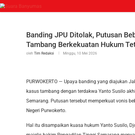
Banding JPU Ditolak, Putusan Be
Tambang Berkekuatan Hukum Te
oleh
Tim Redaksi
Minggu, 10 Mei 2026
PURWOKERTO — Upaya banding yang diajukan Jak
kasus tambang dengan terdakwa Yanto Susilo akhir
Semarang. Putusan tersebut memperkuat vonis be
Negeri Purwokerto.
Hal itu disampaikan kuasa hukum Yanto Susilo, D
majelis hakim Pengadilan Tinggi Semarang menya