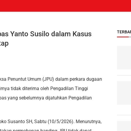
TERBA
bas Yanto Susilo dalam Kasus
tap
sa Penuntut Umum (JPU) dalam perkara dugaan
nya tidak diterima oleh Pengadilan Tinggi
bas yang sebelumnya dijatuhkan Pengadilan
joko Susanto SH, Sabtu (10/5/2026). Menurutnya,
takan permohonan banding JPU tidak dapat