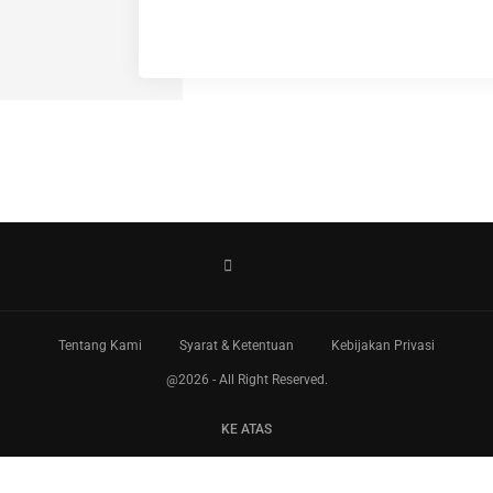
Tentang Kami
Syarat & Ketentuan
Kebijakan Privasi
@2026 - All Right Reserved.
KE ATAS