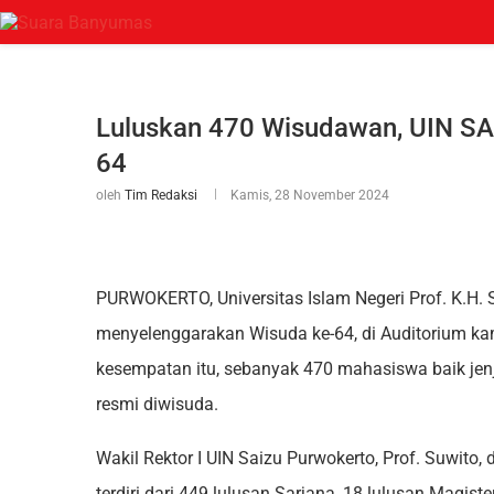
Luluskan 470 Wisudawan, UIN SA
64
oleh
Tim Redaksi
Kamis, 28 November 2024
PURWOKERTO, Universitas Islam Negeri Prof. K.H. S
menyelenggarakan Wisuda ke-64, di Auditorium k
kesempatan itu, sebanyak 470 mahasiswa baik jenja
resmi diwisuda.
Wakil Rektor I UIN Saizu Purwokerto, Prof. Suwi
terdiri dari 449 lulusan Sarjana, 18 lulusan Magiste