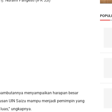
: Nuraini Pangesti (IPK 3,8)
POPUL
am sambutannya menyampaikan harapan besar
lusan UIN Saizu mampu menjadi pemimpin yang
 luas,” ungkapnya.