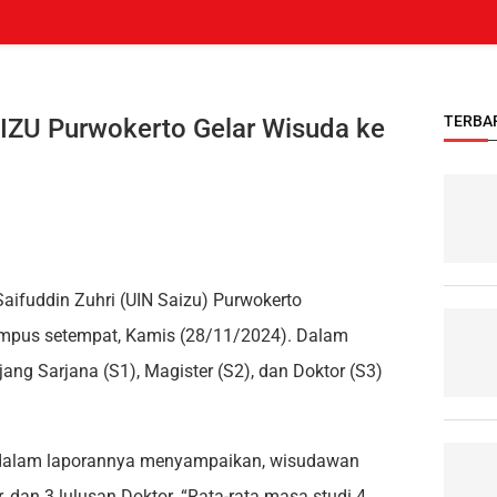
TERBA
IZU Purwokerto Gelar Wisuda ke
aifuddin Zuhri (UIN Saizu) Purwokerto
ampus setempat, Kamis (28/11/2024). Dalam
ng Sarjana (S1), Magister (S2), dan Doktor (S3)
to, dalam laporannya menyampaikan, wisudawan
r, dan 3 lulusan Doktor. “Rata-rata masa studi 4