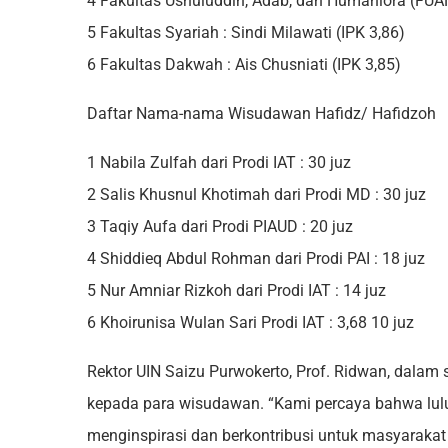
4 Fakultas Ushuluddin, Adab, dan Humaniora (FUAH)
5 Fakultas Syariah : Sindi Milawati (IPK 3,86)
6 Fakultas Dakwah : Ais Chusniati (IPK 3,85)
Daftar Nama-nama Wisudawan Hafidz/ Hafidzoh
1 Nabila Zulfah dari Prodi IAT : 30 juz
2 Salis Khusnul Khotimah dari Prodi MD : 30 juz
3 Taqiy Aufa dari Prodi PIAUD : 20 juz
4 Shiddieq Abdul Rohman dari Prodi PAI : 18 juz
5 Nur Amniar Rizkoh dari Prodi IAT : 14 juz
6 Khoirunisa Wulan Sari Prodi IAT : 3,68 10 juz
Rektor UIN Saizu Purwokerto, Prof. Ridwan, dal
kepada para wisudawan. “Kami percaya bahwa lu
menginspirasi dan berkontribusi untuk masyarakat