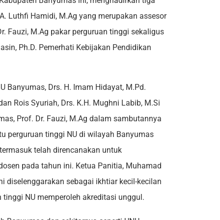
 Kabupaten Banyumas ini, menghadirkan tiga
. A. Luthfi Hamidi, M.Ag yang merupakan assesor
r. Fauzi, M.Ag pakar perguruan tinggi sekaligus
asin, Ph.D. Pemerhati Kebijakan Pendidikan
NU Banyumas, Drs. H. Imam Hidayat, M.Pd.
 Rois Syuriah, Drs. K.H. Mughni Labib, M.Si
s, Prof. Dr. Fauzi, M.Ag dalam sambutannya
 perguruan tinggi NU di wilayah Banyumas
termasuk telah direncanakan untuk
dosen pada tahun ini. Ketua Panitia, Muhamad
diselenggarakan sebagai ikhtiar kecil-kecilan
 tinggi NU memperoleh akreditasi unggul.