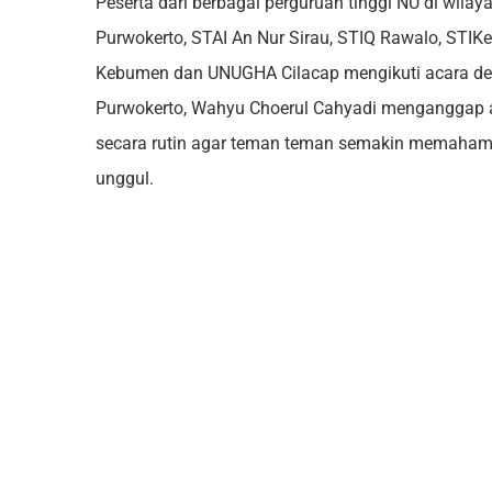
Peserta dari berbagai perguruan tinggi NU di wila
Purwokerto, STAI An Nur Sirau, STIQ Rawalo, STIK
Kebumen dan UNUGHA Cilacap mengikuti acara deng
Purwokerto, Wahyu Choerul Cahyadi menganggap ac
secara rutin agar teman teman semakin memahami 
unggul.