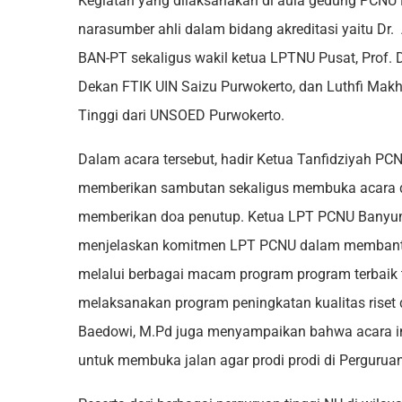
Kegiatan yang dilaksanakan di aula gedung PCNU
narasumber ahli dalam bidang akreditasi yaitu Dr
BAN-PT sekaligus wakil ketua LPTNU Pusat, Prof. D
Dekan FTIK UIN Saizu Purwokerto, dan Luthfi Makh
Tinggi dari UNSOED Purwokerto.
Dalam acara tersebut, hadir Ketua Tanfidziyah PC
memberikan sambutan sekaligus membuka acara dan
memberikan doa penutup. Ketua LPT PCNU Banyuma
menjelaskan komitmen LPT PCNU dalam membantu
melalui berbagai macam program program terbaik 
melaksanakan program peningkatan kualitas riset 
Baedowi, M.Pd juga menyampaikan bahwa acara ini 
untuk membuka jalan agar prodi prodi di Perguruan