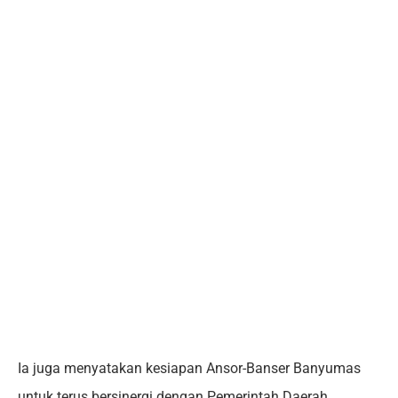
Ia juga menyatakan kesiapan Ansor-Banser Banyumas
untuk terus bersinergi dengan Pemerintah Daerah,